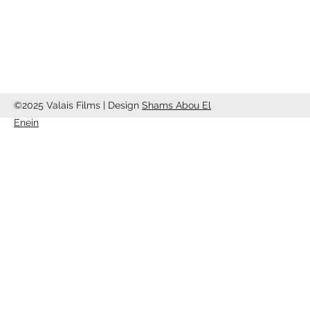
info@valaisfilms.ch
©2025 Valais Films | Design
Shams Abou El
Enein