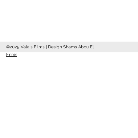
info@valaisfilms.ch
©2025 Valais Films | Design
Shams Abou El
Enein