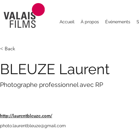
Accueil
À propos
Événements
S
< Back
BLEUZE Laurent
Photographe professionnel avec RP
http://laurentbleuze.com/
photo.laurentbleuze@gmail.com