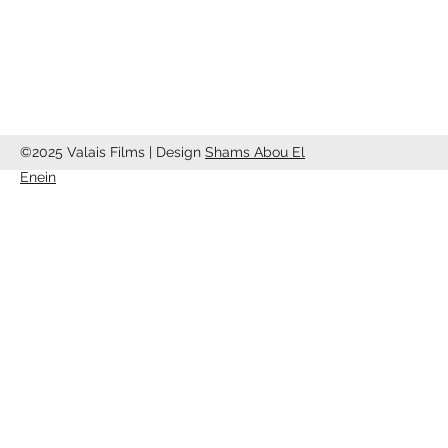
info@valaisfilms.ch
©2025 Valais Films | Design
Shams Abou El
Enein