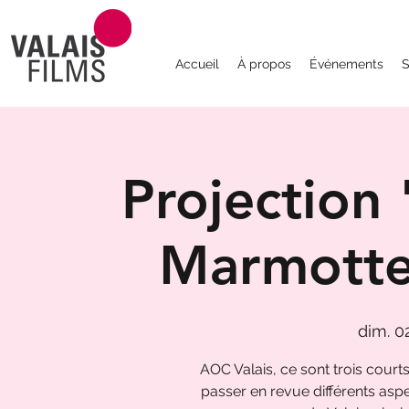
Accueil
À propos
Événements
S
Projection 
Marmotte
dim. 0
AOC Valais, ce sont trois court
passer en revue différents aspec