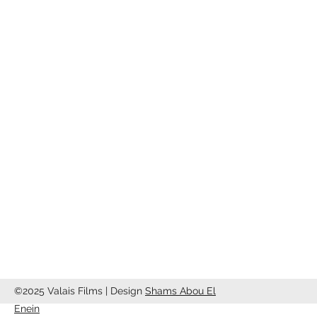
Association
Valais Films
Valais Films
c/o Studio13
Rte de Riddes 87
1950 Sion
info@valaisfilms.ch
©2025 Valais Films | Design
Shams Abou El
Enein