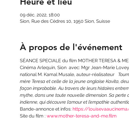
Heure et lieu
09 déc. 2022, 18:00
Sion, Rue des Cèdres 10, 1950 Sion, Suisse
À propos de l'événement
SÉANCE SPECIALE du film MOTHER TERESA & ME 
Cinéma Arlequin, Sion  avec: Mgr Jean-Marie Lovey,
national M. Kamal Musale, auteur-réalisateur   
Tourn
mère Teresa et celle de la jeune anglaise Kavita, deux
façon improbable.
Au travers de leurs histoires entr
mythe, dans une toute nouvelle dimension. Sa perte de 
indienne, qui découvre l’amour et l’empathie authenti
Bande-annonce et infos: 
https://louisevaaucinem
Site du film : 
www.mother-teresa-and-me.film