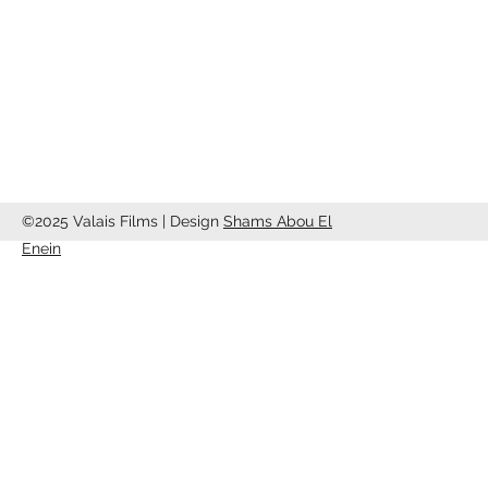
1950 Sion
info@valaisfilms.ch
©2025 Valais Films | Design
Shams Abou El
Enein