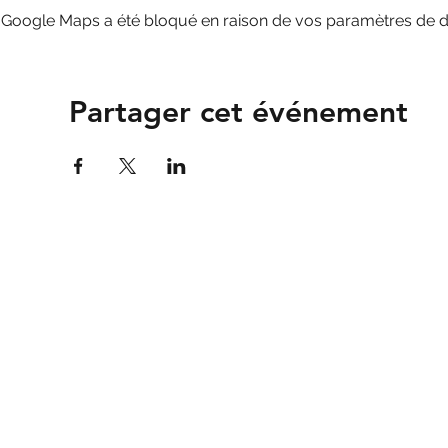
Google Maps a été bloqué en raison de vos paramètres de do
Partager cet événement
Association
Valais Films
Valais Films
c/o Studio13
Rte de Riddes 87