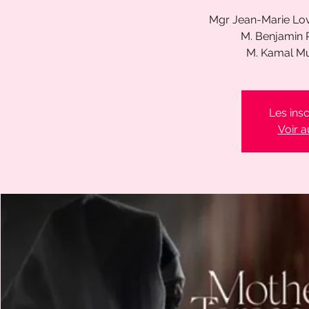
Mgr Jean-Marie Lov
M. Benjamin R
M. Kamal Mu
Les insc
Voir 