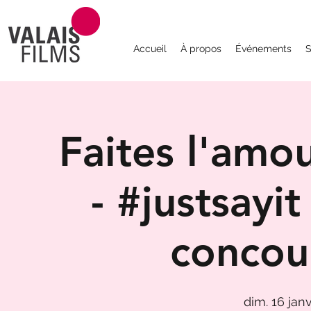
Accueil
À propos
Événements
S
Faites l'amou
- #justsayit
concour
dim. 16 janv