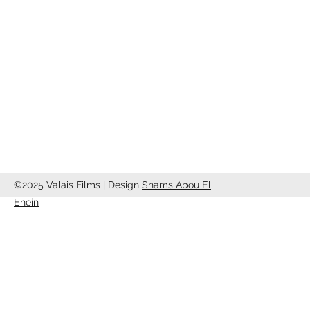
c/o Studio13
Rte de Riddes 87
1950 Sion
info@valaisfilms.ch
©2025 Valais Films | Design
Shams Abou El
Enein