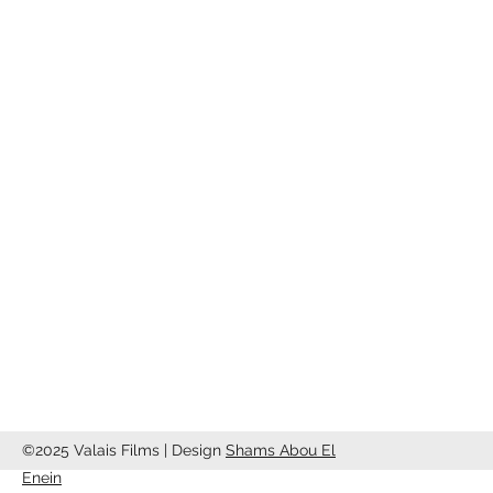
Association
Valais Films
Valais Films
c/o Studio13
Rte de Riddes 87
1950 Sion
info@valaisfilms.ch
©2025 Valais Films | Design
Shams Abou El
Enein