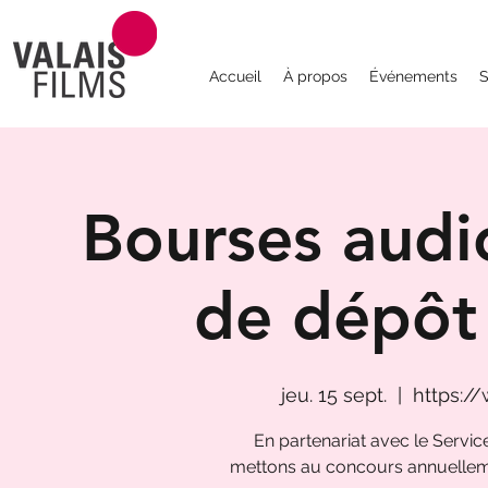
Accueil
À propos
Événements
S
Bourses audio
de dépôt 
jeu. 15 sept.
  |  
https:/
En partenariat avec le Servic
mettons au concours annuelleme