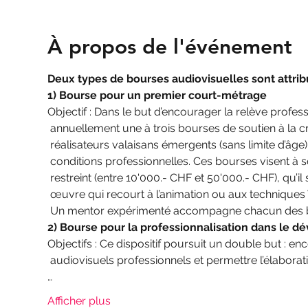
À propos de l'événement
Deux types de bourses audiovisuelles sont attrib
1) Bourse pour un premier court-métrage
Objectif : Dans le but d’encourager la relève professi
 annuellement une à trois bourses de soutien à la création de frs 10'000.- à l’intention de

 réalisateurs valaisans émergents (sans limite d’âge) qui n’ont pas encore réalisé de film dans des

 conditions professionnelles. Ces bourses visent à soutenir un premier court-métrage à budget

 restreint (entre 10'000.- CHF et 50'000.- CHF), qu’il s’agisse de fiction, de documentaire ou d’une

 œuvre qui recourt à l’animation ou aux techniques VR et transmedia (contenus numériques).

 Un mentor expérimenté accompagne chacun des bou
2) Bourse pour la professionnalisation dans le d
Objectifs : Ce dispositif poursuit un double but : en
 audiovisuels professionnels et permettre l’élaboration d’un projet de fiction, de documentaire ou

…
Afficher plus