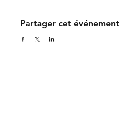
Partager cet événement
Association
Valais Films
Valais Films
c/o Studio13
Rte de Riddes 87
1950 Sion