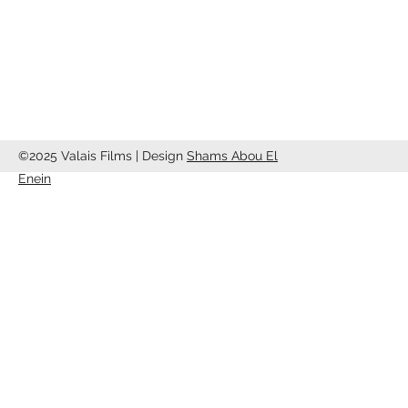
info@valaisfilms.ch
©2025 Valais Films | Design
Shams Abou El
Enein