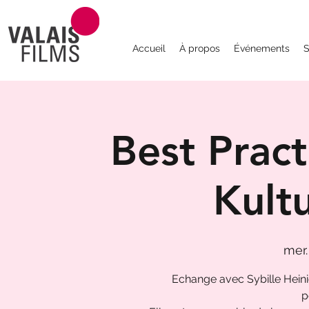
Accueil
À propos
Événements
S
Best Pract
Kult
mer.
Echange avec Sybille Hein
p