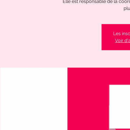
Elle est responsable de la coo
pl
Les insc
Voir d