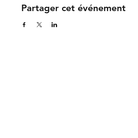
Partager cet événement
Association
Valais Films
Valais Films
c/o Studio13
Rte de Riddes 87
1950 Sion
info@valaisfilms.ch