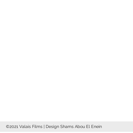
VALAIS FILMS
Valais Films
c/o Dedal Films
24 Route des
Rayes
3971 Ollon
info@valaisfilms.ch
©2021 Valais Films | Design Shams Abou El Enein