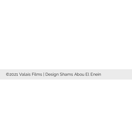
Rayes
3971 Ollon
info@valaisfilms.ch
©2021 Valais Films | Design Shams Abou El Enein