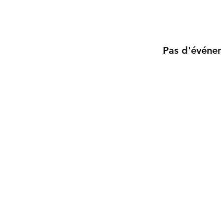
Pas d'événe
Association
Valais Films
Valais Films
c/o Studio13