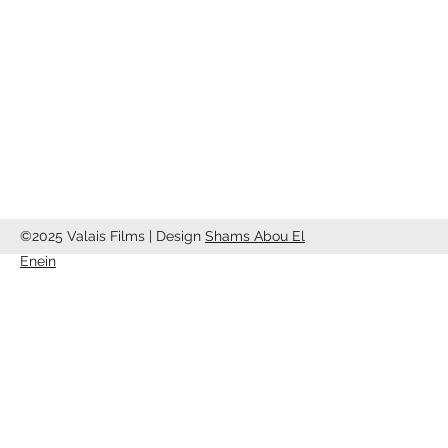
Rte de Riddes 87
1950 Sion
info@valaisfilms.ch
©2025 Valais Films | Design
Shams Abou El
Enein